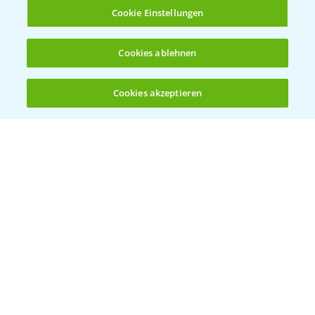
Infos
Cookie Einstellungen
LINKS
Cookies ablehnen
Apps
Wetter Aktuell
Cookies akzeptieren
Öffnen
Bis zu 4 Produkte vergleichen:
(noch 4)
BROSCHÜREN
Ackerbau
Saatgut
Sonderkulturen
Verantwortung & Sorgfalt
PAMIRA - Packmittelrücknahme
Sammelstellen und Termine