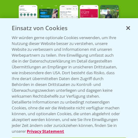
Einsatz von Cookies
Wir würden gerne optionale Cookies verwenden, um Ihre
Nutzung dieser Website besser zu verstehen, unsere
Bayer Links
Website zu verbessern und Informationen mit unseren
Werbepartnern zu teilen. Ihre Einwilligung umfasst auch
die in der Datenschutzerklärung im Detail dargestellten
Bayer Global
Übermittlungen an Empfänger in unsicheren Drittstaaten,
wie insbesondere den USA. Dort besteht das Risiko, dass
Bayer CropScience World
Ihre derart übermittelten Daten dem Zugriff durch
Behörden in diesen Drittstaaten zu Kontroll- und
Bayer Karriere
Überwachungszwecken unterliegen und dagegen keine
Bayer CropScience Austria
wirksamen Rechtsbehelfe zur Verfügung stehen.
Detaillierte Informationen zu unbedingt notwendigen
Bayer CropScience Schweiz
Cookies, ohne die wir die Webseite nicht verfügbar machen
Presse
können, und optionalen Cookies, die unten abgelehnt oder
akzeptiert werden können, und wie Sie Ihre Einwilligungen
Vegetables Deutschland
jeder Zeit ändern oder zurückziehen können, finden Sie in
unserer
Privacy Statement