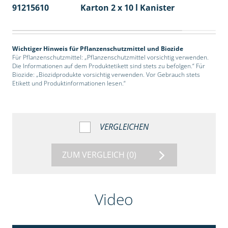
91215610
Karton 2 x 10 l Kanister
36
Wichtiger Hinweis für Pflanzenschutzmittel und Biozide
Für Pflanzenschutzmittel: „Pflanzenschutzmittel vorsichtig verwenden.
Die Informationen auf dem Produktetikett sind stets zu befolgen.“ Für
Biozide: „Biozidprodukte vorsichtig verwenden. Vor Gebrauch stets
Etikett und Produktinformationen lesen.“
VERGLEICHEN
ZUM VERGLEICH
(0)
Video