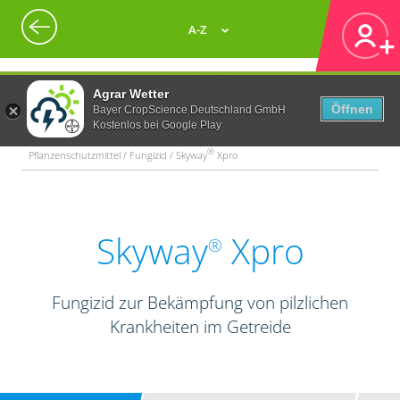
A-Z
Agrar Wetter
Öffnen
Bayer CropScience Deutschland GmbH
Kostenlos bei Google Play
®
Pflanzenschutzmittel / Fungizid / Skyway
Xpro
Skyway
Xpro
®
Fungizid zur Bekämpfung von pilzlichen
Krankheiten im Getreide