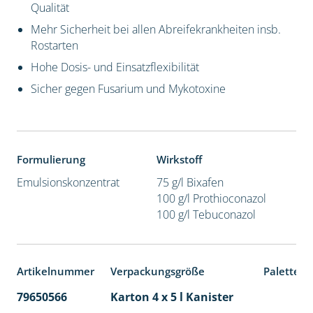
Qualität
Mehr Sicherheit bei allen Abreifekrankheiten insb.
Rostarten
Hohe Dosis- und Einsatzflexibilität
Sicher gegen Fusarium und Mykotoxine
Formulierung
Wirkstoff
Emulsionskonzentrat
75 g/l Bixafen
100 g/l Prothioconazol
100 g/l Tebuconazol
Artikelnummer
Verpackungsgröße
Palettene
79650566
Karton 4 x 5 l Kanister
40