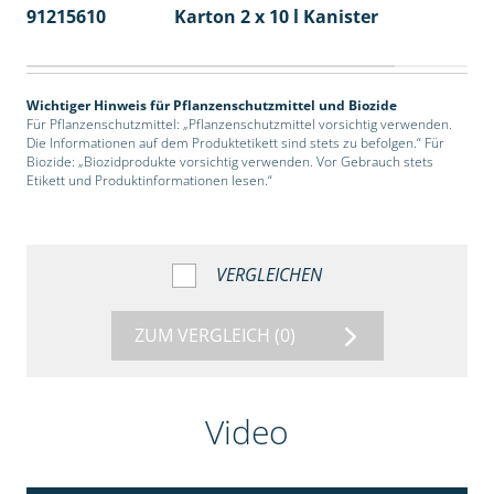
91215610
Karton 2 x 10 l Kanister
36
Wichtiger Hinweis für Pflanzenschutzmittel und Biozide
Für Pflanzenschutzmittel: „Pflanzenschutzmittel vorsichtig verwenden.
Die Informationen auf dem Produktetikett sind stets zu befolgen.“ Für
Biozide: „Biozidprodukte vorsichtig verwenden. Vor Gebrauch stets
Etikett und Produktinformationen lesen.“
VERGLEICHEN
ZUM VERGLEICH
(0)
Video