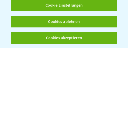
Infos
Cookie Einstellungen
LINKS
Cookies ablehnen
Apps
Wetter Aktuell
Cookies akzeptieren
Öffnen
Bis zu 4 Produkte vergleichen:
(noch 4)
BROSCHÜREN
Ackerbau
Saatgut
Sonderkulturen
Verantwortung & Sorgfalt
PAMIRA - Packmittelrücknahme
Sammelstellen und Termine