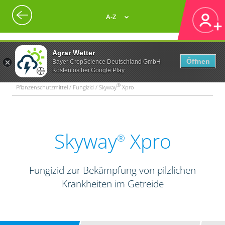
A-Z
Agrar Wetter
Öffnen
Bayer CropScience Deutschland GmbH
Kostenlos bei Google Play
®
Pflanzenschutzmittel / Fungizid / Skyway
Xpro
Skyway
Xpro
®
Fungizid zur Bekämpfung von pilzlichen
Krankheiten im Getreide