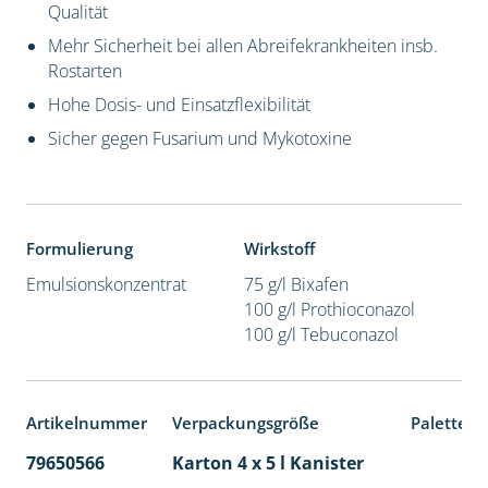
Qualität
Mehr Sicherheit bei allen Abreifekrankheiten insb.
Rostarten
Hohe Dosis- und Einsatzflexibilität
Sicher gegen Fusarium und Mykotoxine
Formulierung
Wirkstoff
Emulsionskonzentrat
75 g/l Bixafen
100 g/l Prothioconazol
100 g/l Tebuconazol
Artikelnummer
Verpackungsgröße
Palettene
79650566
Karton 4 x 5 l Kanister
40