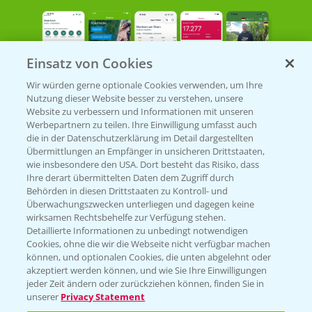
Einsatz von Cookies
Wir würden gerne optionale Cookies verwenden, um Ihre
Nutzung dieser Website besser zu verstehen, unsere
Bayer Links
Website zu verbessern und Informationen mit unseren
Werbepartnern zu teilen. Ihre Einwilligung umfasst auch
die in der Datenschutzerklärung im Detail dargestellten
Bayer Global
Übermittlungen an Empfänger in unsicheren Drittstaaten,
wie insbesondere den USA. Dort besteht das Risiko, dass
Bayer CropScience World
Ihre derart übermittelten Daten dem Zugriff durch
Behörden in diesen Drittstaaten zu Kontroll- und
Bayer Karriere
Überwachungszwecken unterliegen und dagegen keine
Bayer CropScience Austria
wirksamen Rechtsbehelfe zur Verfügung stehen.
Detaillierte Informationen zu unbedingt notwendigen
Bayer CropScience Schweiz
Cookies, ohne die wir die Webseite nicht verfügbar machen
Presse
können, und optionalen Cookies, die unten abgelehnt oder
akzeptiert werden können, und wie Sie Ihre Einwilligungen
Vegetables Deutschland
jeder Zeit ändern oder zurückziehen können, finden Sie in
unserer
Privacy Statement