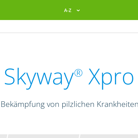
A-Z
Skyway
Xpro
®
 Bekämpfung von pilzlichen Krankheite