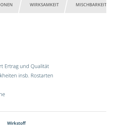
IONEN
WIRKSAMKEIT
MISCHBARKEIT
G
t Ertrag und Qualität
kheiten insb. Rostarten
ine
Wirkstoff