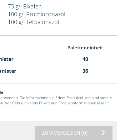
75 g/l Bixafen
100 g/l Prothioconazol
100 g/l Tebuconazol
e
Paletteneinheit
nister
40
anister
36
de
 verwenden. Die Informationen auf dem Produktetikett sind stets zu
en. Vor Gebrauch stets Etikett und Produktinformationen lesen.“
ZUM VERGLEICH
(0)