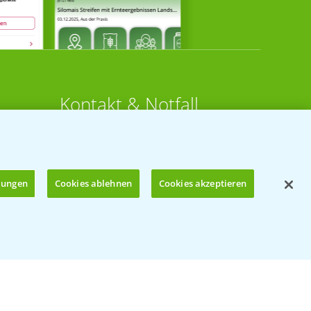
Kontakt & Notfall
Beratung auf WhatsApp
T.
+49 (0)174 346 564 1
llungen
Cookies ablehnen
Cookies akzeptieren
KONTAKT
n
Hilfe in Notfällen
Öffnen
T.
+49 (0)214/30-20220