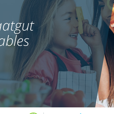
atgut
ables