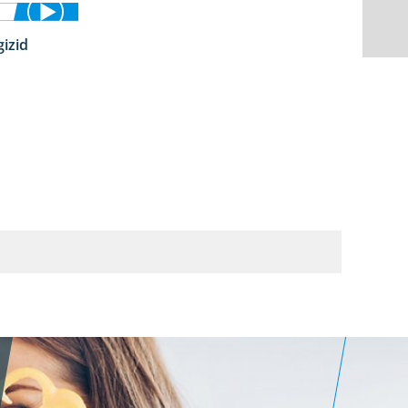
izid
5:29