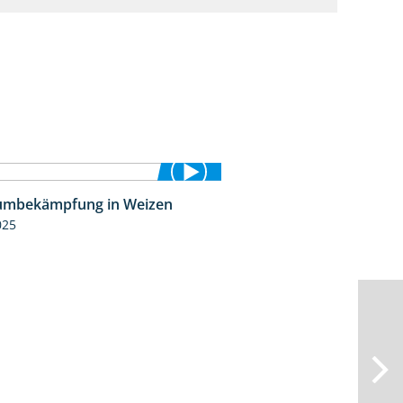
umbekämpfung in Weizen
1:04
025