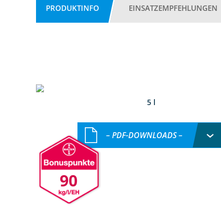
PRODUKTINFO
EINSATZEMPFEHLUNGEN
5 l
– PDF-DOWNLOADS –
90