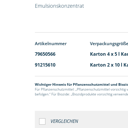
Emulsionskonzentrat
Artikelnummer
Verpackungsgröß
79650566
Karton 4 x 5 l Ka
91215610
Karton 2 x 10 l K
Wichtiger Hinweis für Pflanzenschutzmittel und Biozi
Für Pflanzenschutzmittel: „Pflanzenschutzmittel vorsichtig
befolgen.“ Für Biozide: „Biozidprodukte vorsichtig verwend
VERGLEICHEN