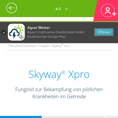
A-Z
Agrar Wetter
Öffnen
Bayer CropScience Deutschland GmbH
Kostenlos bei Google Play
®
Pflanzenschutzmittel / Fungizid / Skyway
Xpro
Skyway
Xpro
®
Fungizid zur Bekämpfung von pilzlichen
Krankheiten im Getreide