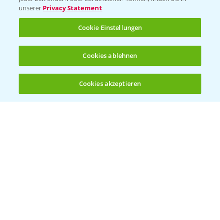
unserer
Privacy Statement
Infos
Cookie Einstellungen
LINKS
Cookies ablehnen
Apps
Wetter Aktuell
Cookies akzeptieren
Öffnen
Bis zu 4 Produkte vergleichen:
(noch 4)
BROSCHÜREN
Ackerbau
Saatgut
Sonderkulturen
Verantwortung & Sorgfalt
PAMIRA - Packmittelrücknahme