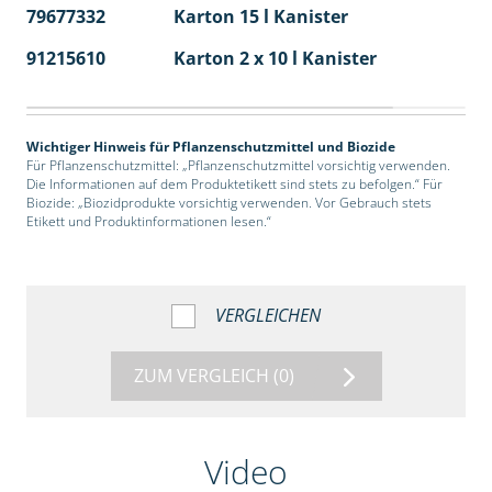
79677332
Karton 15 l Kanister
48
91215610
Karton 2 x 10 l Kanister
36
Wichtiger Hinweis für Pflanzenschutzmittel und Biozide
Für Pflanzenschutzmittel: „Pflanzenschutzmittel vorsichtig verwenden.
Die Informationen auf dem Produktetikett sind stets zu befolgen.“ Für
Biozide: „Biozidprodukte vorsichtig verwenden. Vor Gebrauch stets
Etikett und Produktinformationen lesen.“
VERGLEICHEN
ZUM VERGLEICH
(0)
Video