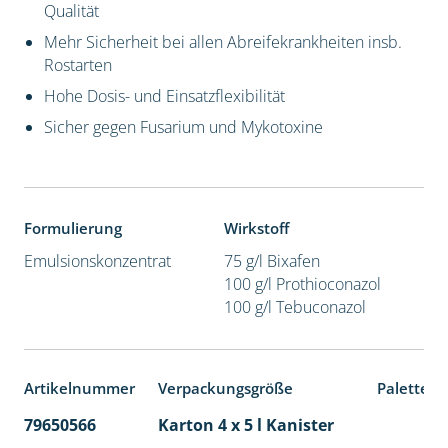
Qualität
Mehr Sicherheit bei allen Abreifekrankheiten insb.
Rostarten
Hohe Dosis- und Einsatzflexibilität
Sicher gegen Fusarium und Mykotoxine
Formulierung
Wirkstoff
Emulsionskonzentrat
75 g/l Bixafen
100 g/l Prothioconazol
100 g/l Tebuconazol
Artikelnummer
Verpackungsgröße
Palettene
79650566
Karton 4 x 5 l Kanister
40