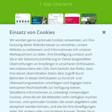
App Übersicht
Einsatz von Cookies
Wir würden gerne optionale Cookies verwenden, um Ihre
Nutzung dieser Website besser zu verstehen, unsere
Bayer Links
Website zu verbessern und Informationen mit unseren
Werbepartnern zu teilen. Ihre Einwilligung umfasst auch
die in der Datenschutzerklärung im Detail dargestellten
Bayer Global
Übermittlungen an Empfänger in unsicheren Drittstaaten,
wie insbesondere den USA. Dort besteht das Risiko, dass
Bayer CropScience World
Ihre derart übermittelten Daten dem Zugriff durch
Behörden in diesen Drittstaaten zu Kontroll- und
Bayer Karriere
Überwachungszwecken unterliegen und dagegen keine
Bayer CropScience Austria
wirksamen Rechtsbehelfe zur Verfügung stehen.
Detaillierte Informationen zu unbedingt notwendigen
Bayer CropScience Schweiz
Cookies, ohne die wir die Webseite nicht verfügbar machen
Presse
können, und optionalen Cookies, die unten abgelehnt oder
akzeptiert werden können, und wie Sie Ihre Einwilligungen
Vegetables Deutschland
jeder Zeit ändern oder zurückziehen können, finden Sie in