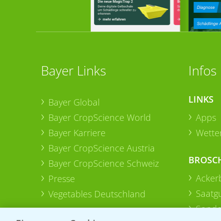
Bayer Links
Infos
LINKS
Bayer Global
Bayer CropScience World
Apps
Bayer Karriere
Wetter
Bayer CropScience Austria
BROSC
Bayer CropScience Schweiz
Acker
Presse
Saatg
Vegetables Deutschland
Sonde