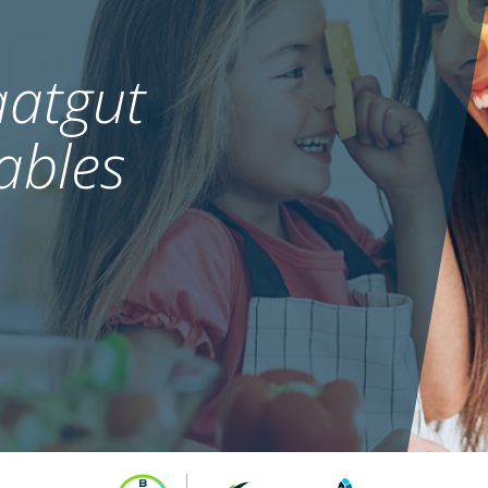
MEHR
atgut
ables