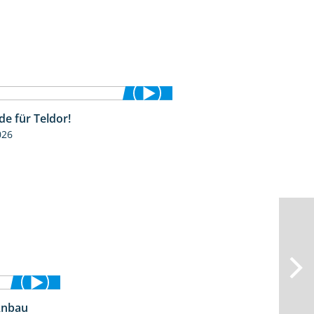
de für Teldor!
1:53
026
Anbau
2:25