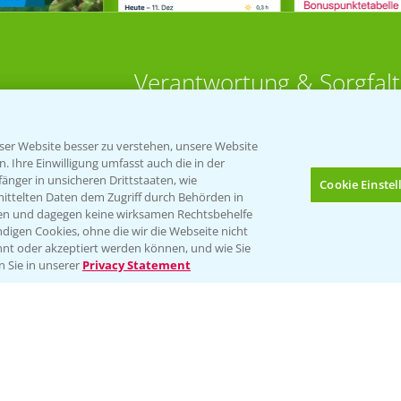
Verantwortung & Sorgfalt
PAMIRA - Packmittelrücknahme
er Website besser zu verstehen, unsere Website
Sammelstellen und Termine
 Ihre Einwilligung umfasst auch die in der
nger in unsicheren Drittstaaten, wie
Cookie Einste
 Aktuell
mittelten Daten dem Zugriff durch Behörden in
PRE - Chemikalien sicher entsorge
gen und dagegen keine wirksamen Rechtsbehelfe
digen Cookies, ohne die wir die Webseite nicht
Sammelstellen und Termine
HÜREN
nt oder akzeptiert werden können, und wie Sie
Bis zu 4 Produkte vergleichen:
(noch 4)
n Sie in unserer
Privacy Statement
bau
ut
rkulturen