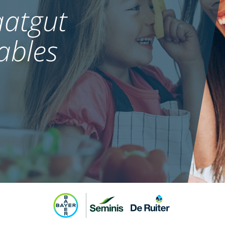
atgut
ables