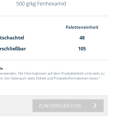
500 g/kg Fenhexamid
Paletteneinheit
ltschachtel
48
erschließbar
105
de
 verwenden. Die Informationen auf dem Produktetikett sind stets zu
en. Vor Gebrauch stets Etikett und Produktinformationen lesen.“
ZUM VERGLEICH
(0)