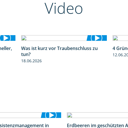
Video
eller,
Was ist kurz vor Traubenschluss zu
4 Grün
2:39
5:04
tun?
12.06.2
18.06.2026
esistenzmanagement in
Erdbeeren im geschützten 
5:59