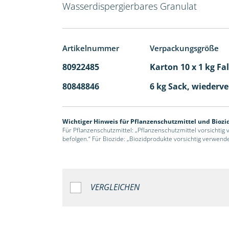
Wasserdispergierbares Granulat
Artikelnummer
Verpackungsgröße
80922485
Karton 10 x 1 kg Fa
80848846
6 kg Sack, wiederv
Wichtiger Hinweis für Pflanzenschutzmittel und Biozi
Für Pflanzenschutzmittel: „Pflanzenschutzmittel vorsichtig
befolgen.“ Für Biozide: „Biozidprodukte vorsichtig verwend
VERGLEICHEN