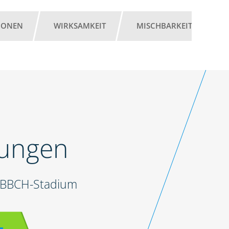
IONEN
WIRKSAMKEIT
MISCHBARKEIT
A
lungen
d BBCH-Stadium