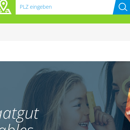
atgut
ables