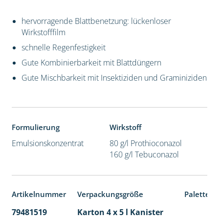
hervorragende Blattbenetzung: lückenloser
Wirkstofffilm
schnelle Regenfestigkeit
Gute Kombinierbarkeit mit Blattdüngern
Gute Mischbarkeit mit Insektiziden und Graminiziden
Formulierung
Wirkstoff
Emulsionskonzentrat
80 g/l Prothioconazol
160 g/l Tebuconazol
Artikelnummer
Verpackungsgröße
Palettene
79481519
Karton 4 x 5 l Kanister
40