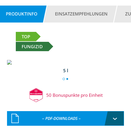
PRODUKTINFO
EINSATZEMPFEHLUNGEN
ZU
TOP
FUNGIZID
5 l
50 Bonuspunkte pro Einheit
– PDF-DOWNLOADS –