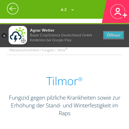
A-Z
Agrar Wetter
Öffnen
Bayer CropScience Deutschland GmbH
Kostenlos bei Google Play
®
Pflanzenschutzmittel / Fungizid / Tilmor
Tilmor
®
Fungizid gegen pilzliche Krankheiten sowie zur
Erhöhung der Stand- und Winterfestigkeit im
Raps