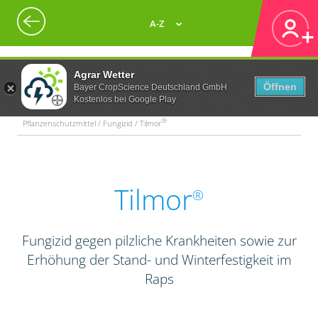
A-Z
Agrar Wetter
Öffnen
Bayer CropScience Deutschland GmbH
Kostenlos bei Google Play
®
Pflanzenschutzmittel / Fungizid / Tilmor
Tilmor
®
Fungizid gegen pilzliche Krankheiten sowie zur
Erhöhung der Stand- und Winterfestigkeit im
Raps