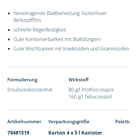
hervorragende Blattbenetzung: lückenloser
Wirkstofffilm
schnelle Regenfestigkeit
Gute Kombinierbarkeit mit Blattdüngern
Gute Mischbarkeit mit Insektiziden und Graminiziden
Formulierung
Wirkstoff
Emulsionskonzentrat
80 g/l Prothioconazol
160 g/l Tebuconazol
Artikelnummer
Verpackungsgröße
Palettene
79481519
Karton 4 x 5 l Kanister
40