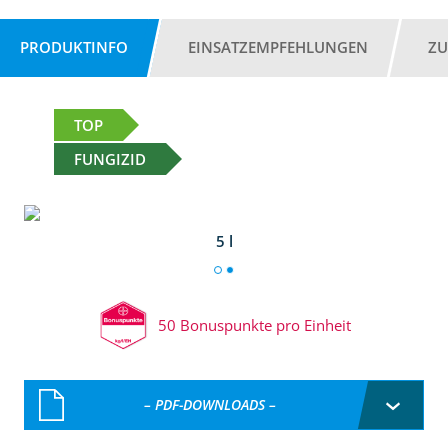
PRODUKTINFO
EINSATZEMPFEHLUNGEN
ZU
TOP
FUNGIZID
5 l
50 Bonuspunkte pro Einheit
– PDF-DOWNLOADS –