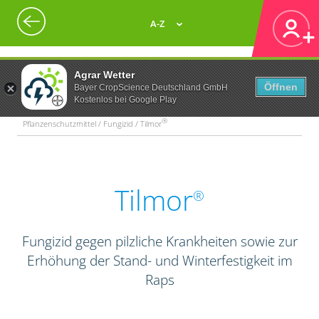
A-Z
Agrar Wetter
Öffnen
Bayer CropScience Deutschland GmbH
Kostenlos bei Google Play
®
Pflanzenschutzmittel / Fungizid / Tilmor
Tilmor
®
Fungizid gegen pilzliche Krankheiten sowie zur
Erhöhung der Stand- und Winterfestigkeit im
Raps