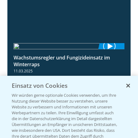
Wachstumsregler und Fungizideinsatz im
1:23
Winterraps
11.03.2025
Einsatz von Cookies
Wir würden gerne optionale Cookies verwenden, um Ihre
Nutzung dieser Website besser zu verstehen, unsere
Website zu verbessern und Informationen mit unseren
Werbepartnern zu teilen. Ihre Einwilligung umfasst auch
die in der Datenschutzerklärung im Detail dargestellten
Übermittlungen an Empfänger in unsicheren Drittstaaten,
wie insbesondere den USA. Dort besteht das Risiko, dass
Ihre derart übermittelten Daten dem Zugriff durch