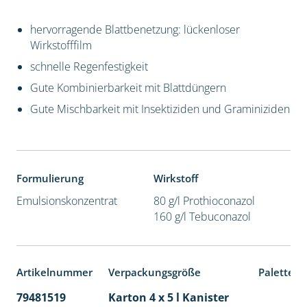
hervorragende Blattbenetzung: lückenloser
Wirkstofffilm
schnelle Regenfestigkeit
Gute Kombinierbarkeit mit Blattdüngern
Gute Mischbarkeit mit Insektiziden und Graminiziden
Formulierung
Wirkstoff
Emulsionskonzentrat
80 g/l Prothioconazol
160 g/l Tebuconazol
Artikelnummer
Verpackungsgröße
Palettene
79481519
Karton 4 x 5 l Kanister
40