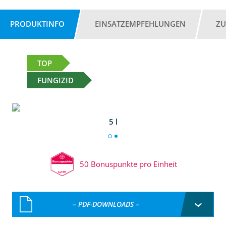
PRODUKTINFO
EINSATZEMPFEHLUNGEN
ZU
TOP
FUNGIZID
5 l
50 Bonuspunkte pro Einheit
– PDF-DOWNLOADS –