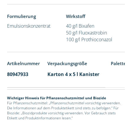
Formulierung
Wirkstoff
Emulsionskonzentrat
40 g/l Bixafen
50 g/l Fluoxastrobin
100 g/l Prothioconazol
Artikelnummer
Verpackungsgröße
Palettene
80947933
Karton 4 x 5 l Kanister
40
Wichtiger Hinweis für Pflanzenschutzmittel und Biozide
Für Pflanzenschutzmittel: „Pflanzenschutzmittel vorsichtig verwenden.
Die Informationen auf dem Produktetikett sind stets zu befolgen.“ Für
Biozide: „Biozidprodukte vorsichtig verwenden. Vor Gebrauch stets
Etikett und Produktinformationen lesen.“