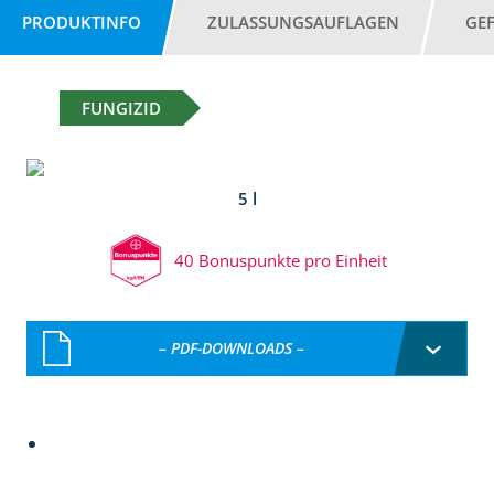
PRODUKTINFO
ZULASSUNGSAUFLAGEN
GE
FUNGIZID
5 l
40 Bonuspunkte pro Einheit
– PDF-DOWNLOADS –