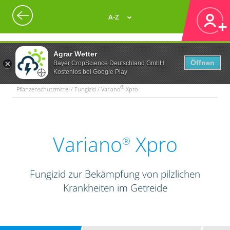
A-Z
Agrar Wetter
Öffnen
Bayer CropScience Deutschland GmbH
Kostenlos bei Google Play
®
Pflanzenschutzmittel / Fungizid / Variano
Xpro
Variano
Xpro
®
Fungizid zur Bekämpfung von pilzlichen
Krankheiten im Getreide