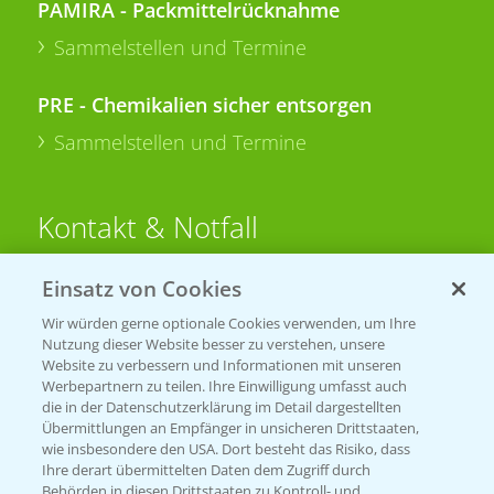
PAMIRA - Packmittelrücknahme
Sammelstellen und Termine
PRE - Chemikalien sicher entsorgen
Sammelstellen und Termine
Kontakt & Notfall
Einsatz von Cookies
Beratung auf WhatsApp
T.
+49 (0)174 346 564 1
Wir würden gerne optionale Cookies verwenden, um Ihre
Nutzung dieser Website besser zu verstehen, unsere
Website zu verbessern und Informationen mit unseren
KONTAKT
Werbepartnern zu teilen. Ihre Einwilligung umfasst auch
die in der Datenschutzerklärung im Detail dargestellten
Übermittlungen an Empfänger in unsicheren Drittstaaten,
Hilfe in Notfällen
wie insbesondere den USA. Dort besteht das Risiko, dass
Ihre derart übermittelten Daten dem Zugriff durch
T.
+49 (0)214/30-20220
Behörden in diesen Drittstaaten zu Kontroll- und