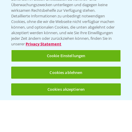
Überwachungszwecken unterliegen und dagegen keine
wirksamen Rechtsbehelfe zur Verfügung stehen.
Detaillierte Informationen zu unbedingt notwendigen
Cookies, ohne die wir die Webseite nicht verfügbar machen
können, und optionalen Cookies, die unten abgelehnt oder
akzeptiert werden können, und wie Sie Ihre Einwilligungen
jeder Zeit ändern oder zurückziehen können, finden Sie in
Folgen Sie uns
unserer
Privacy Statement
Cookie Einstellungen
Cookies ablehnen
Cookies akzeptieren
Öffnen
Bis zu 4 Produkte vergleichen:
(noch 4)
Allgemeine Nutzungsbedingungen
Datenschutzerklärung
Impressum
Gebrauchshinweise
© Bayer CropScience Deutschland GmbH