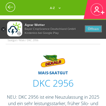
A-Z
Agrar Wetter
Öffnen
Bayer CropScience Deutschland GmbH
Kostenlos bei Google Play
Saatgut / Mais / DKC 2956
MAIS-SAATGUT
DKC 2956
NEU: DKC 2956 ist eine Neuzulassung in 2025
und ein sehr leistungsstarker, früher Silo- und