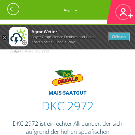
A-Z
Agrar Wetter
Öffnen
Bayer CropScience Deutschland GmbH
Kostenlos bei Google Play
Saatgut / Mais / DKC 2972
MAIS-SAATGUT
DKC 2972
DKC 2972 ist ein echter Allrounder, der sich
aufgrund der hohen spezifischen