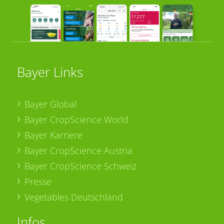
Bayer Links
Bayer Global
Bayer CropScience World
Bayer Karriere
Bayer CropScience Austria
Bayer CropScience Schweiz
Presse
Vegetables Deutschland
Infos