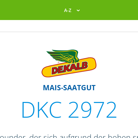
A-Z
MAIS-SAATGUT
DKC 2972
lrounder, der sich aufgrund der hohen 