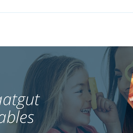
atgut
ables