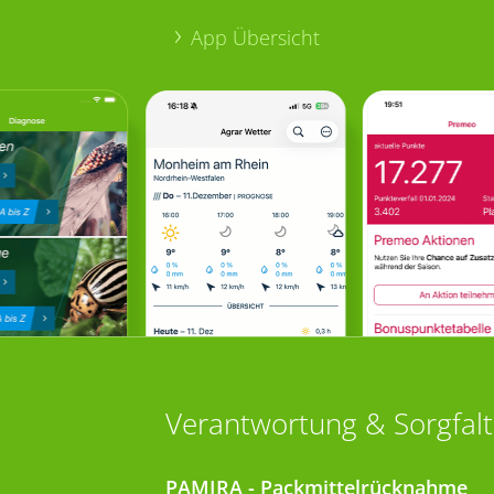
App Übersicht
Verantwortung & Sorgfalt
PAMIRA - Packmittelrücknahme