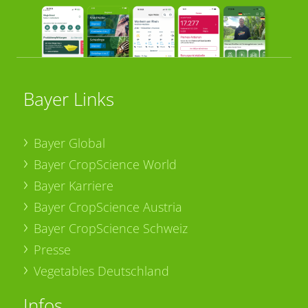
Bayer Links
Bayer Global
Bayer CropScience World
Bayer Karriere
Bayer CropScience Austria
Bayer CropScience Schweiz
Presse
Vegetables Deutschland
Infos