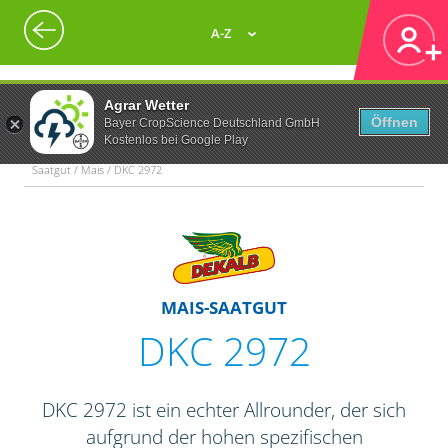
A-Z
Agrar Wetter
Öffnen
Bayer CropScience Deutschland GmbH
Kostenlos bei Google Play
Saatgut / Mais / DKC 2972
MAIS-SAATGUT
DKC 2972
DKC 2972 ist ein echter Allrounder, der sich
aufgrund der hohen spezifischen