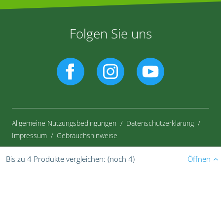
Folgen Sie uns
Allgemeine Nutzungsbedingungen
Datenschutzerklärung
Impressum
Gebrauchshinweise
Öffnen
Bis zu 4 Produkte vergleichen:
(noch 4)
© Bayer CropScience Deutschland GmbH