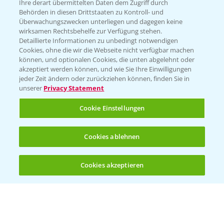
Züchterangaben
Ihre derart übermittelten Daten dem Zugriff durch
Behörden in diesen Drittstaaten zu Kontroll- und
Überwachungszwecken unterliegen und dagegen keine
wirksamen Rechtsbehelfe zur Verfügung stehen.
Detaillierte Informationen zu unbedingt notwendigen
Pflanzenphysiologie
Cookies, ohne die wir die Webseite nicht verfügbar machen
können, und optionalen Cookies, die unten abgelehnt oder
akzeptiert werden können, und wie Sie Ihre Einwilligungen
Ertragssicherheit
jeder Zeit ändern oder zurückziehen können, finden Sie in
unserer
Privacy Statement
Ertragsmerkmale Silomais
Cookie Einstellungen
Ertragsmerkmale Körnermais
Cookies ablehnen
Cookies akzeptieren
Öffnen
Bis zu 4 Produkte vergleichen:
(noch 4)