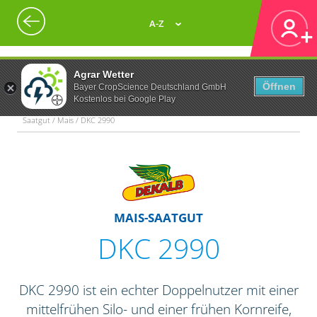
A-Z
Agrar Wetter
Öffnen
Bayer CropScience Deutschland GmbH
Kostenlos bei Google Play
Saatgut / Mais / DKC 2990
MAIS-SAATGUT
DKC 2990
DKC 2990 ist ein echter Doppelnutzer mit einer
mittelfrühen Silo- und einer frühen Kornreife,