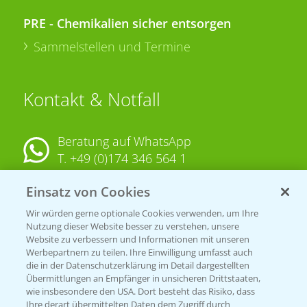
PRE - Chemikalien sicher entsorgen
Sammelstellen und Termine
Kontakt & Notfall
Beratung auf WhatsApp
T.
+49 (0)174 346 564 1
Einsatz von Cookies
KONTAKT
Wir würden gerne optionale Cookies verwenden, um Ihre
Nutzung dieser Website besser zu verstehen, unsere
Hilfe in Notfällen
Website zu verbessern und Informationen mit unseren
T.
+49 (0)214/30-20220
Werbepartnern zu teilen. Ihre Einwilligung umfasst auch
die in der Datenschutzerklärung im Detail dargestellten
Übermittlungen an Empfänger in unsicheren Drittstaaten,
wie insbesondere den USA. Dort besteht das Risiko, dass
Ihre derart übermittelten Daten dem Zugriff durch