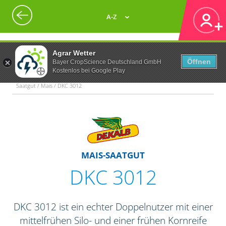
A-Z
Agrar Wetter
Öffnen
Bayer CropScience Deutschland GmbH
Kostenlos bei Google Play
Saatgut / Mais / DKC 3012
MAIS-SAATGUT
DKC 3012
DKC 3012 ist ein echter Doppelnutzer mit einer
mittelfrühen Silo- und einer frühen Kornreife