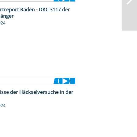
rtreport Raden - DKC 3117 der
2:26
änger
024
isse der Häckselversuche in der
5:16
024