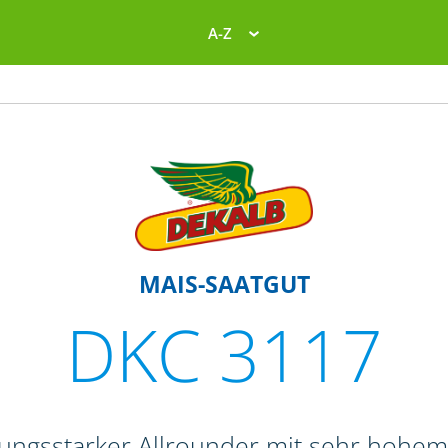
A-Z
MAIS-SAATGUT
DKC 3117
stungsstarker Allrounder mit sehr hohem