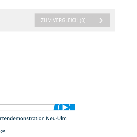
ZUM VERGLEICH
(0)
rtendemonstration Neu-Ulm
7:10
025