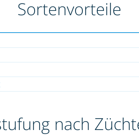
Sortenvorteile
g
stufung nach Züch