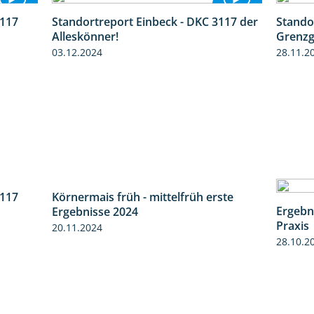
3117
Standortreport Einbeck - DKC 3117 der
Stando
1:10
1:04
Alleskönner!
Grenzg
03.12.2024
28.11.2
3117
Körnermais früh - mittelfrüh erste
3:00
4:29
Ergebn
Ergebnisse 2024
Praxis
20.11.2024
28.10.2