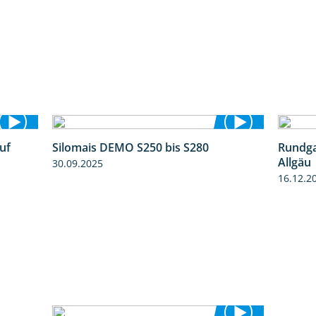
uf
Silomais DEMO S250 bis S280
Rundga
7:04
9:58
Allgäu
30.09.2025
16.12.2