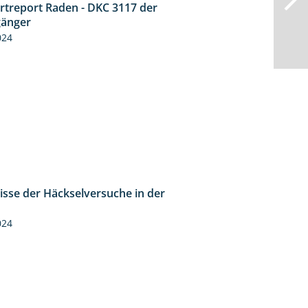
rtreport Raden - DKC 3117 der
2:26
änger
024
isse der Häckselversuche in der
5:16
024