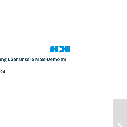
ng über unsere Mais-Demo im
9:08
024