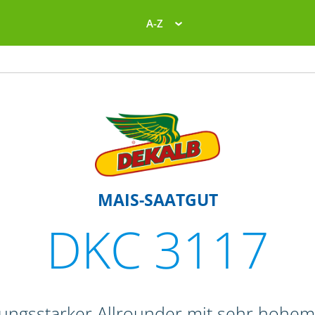
A-Z
MAIS-SAATGUT
DKC 3117
stungsstarker Allrounder mit sehr hohem