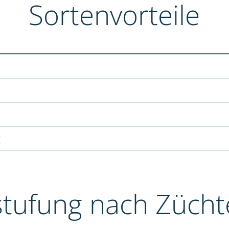
Sortenvorteile
g
stufung nach Züch