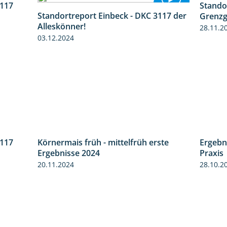
3117
Stando
1:10
Standortreport Einbeck - DKC 3117 der
Grenzg
1:04
Alleskönner!
28.11.2
03.12.2024
3117
Körnermais früh - mittelfrüh erste
3:00
4:29
Ergebn
Ergebnisse 2024
Praxis
20.11.2024
28.10.2