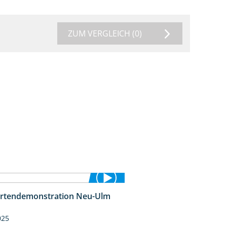
ZUM VERGLEICH
(0)
rtendemonstration Neu-Ulm
7:10
025