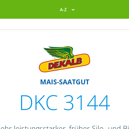
A-Z
MAIS-SAATGUT
DKC 3144
ehr leistungsstarker, früher Silo- und