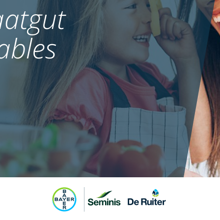
atgut
ables