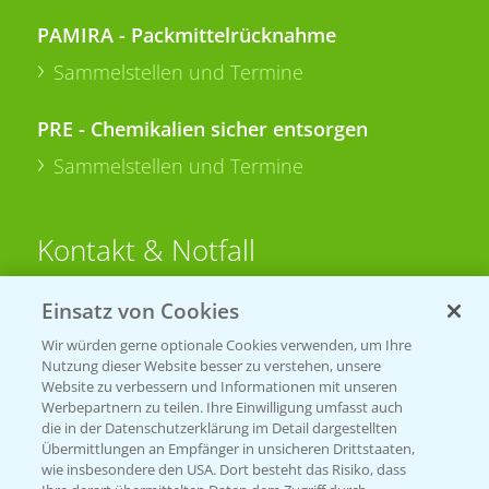
PAMIRA - Packmittelrücknahme
Sammelstellen und Termine
PRE - Chemikalien sicher entsorgen
Sammelstellen und Termine
Kontakt & Notfall
Einsatz von Cookies
Beratung auf WhatsApp
T.
+49 (0)174 346 564 1
Wir würden gerne optionale Cookies verwenden, um Ihre
Nutzung dieser Website besser zu verstehen, unsere
Website zu verbessern und Informationen mit unseren
KONTAKT
Werbepartnern zu teilen. Ihre Einwilligung umfasst auch
die in der Datenschutzerklärung im Detail dargestellten
Übermittlungen an Empfänger in unsicheren Drittstaaten,
Hilfe in Notfällen
wie insbesondere den USA. Dort besteht das Risiko, dass