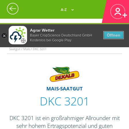
A-Z
Agrar Wetter
Öffnen
Bayer CropScience Deutschland GmbH
Kostenlos bei Google Play
Saatgut / Mais / DKC 3201
MAIS-SAATGUT
DKC 3201
DKC 3201 ist ein großrahmiger Allrounder mit
sehr hohem Ertragspotenzial und guten