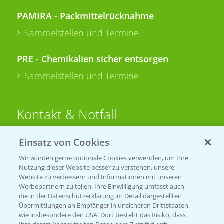
PAMIRA - Packmittelrücknahme
Sammelstellen und Termine
PRE - Chemikalien sicher entsorgen
Sammelstellen und Termine
Kontakt & Notfall
Einsatz von Cookies
Beratung auf WhatsApp
T.
+49 (0)174 346 564 1
Wir würden gerne optionale Cookies verwenden, um Ihre
Nutzung dieser Website besser zu verstehen, unsere
Website zu verbessern und Informationen mit unseren
KONTAKT
Werbepartnern zu teilen. Ihre Einwilligung umfasst auch
die in der Datenschutzerklärung im Detail dargestellten
Übermittlungen an Empfänger in unsicheren Drittstaaten,
Hilfe in Notfällen
wie insbesondere den USA. Dort besteht das Risiko, dass