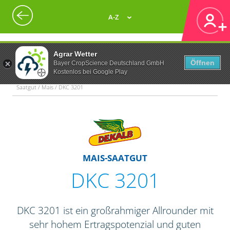
A-Z
Agrar Wetter
Öffnen
Bayer CropScience Deutschland GmbH
Kostenlos bei Google Play
Saatgut / Mais / DKC 3201
MAIS-SAATGUT
DKC 3201
DKC 3201 ist ein großrahmiger Allrounder mit
sehr hohem Ertragspotenzial und guten