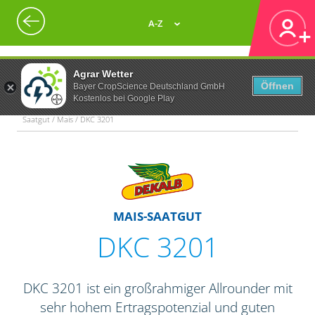
A-Z
Agrar Wetter
Öffnen
Bayer CropScience Deutschland GmbH
Kostenlos bei Google Play
Saatgut / Mais / DKC 3201
MAIS-SAATGUT
DKC 3201
DKC 3201 ist ein großrahmiger Allrounder mit
sehr hohem Ertragspotenzial und guten