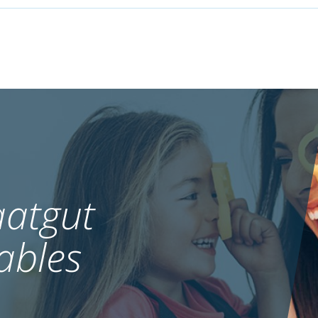
atgut
ables