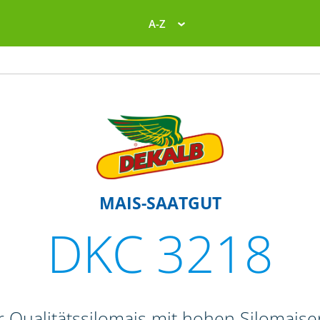
A-Z
MAIS-SAATGUT
DKC 3218
r Qualitätssilomais mit hohen Silomais