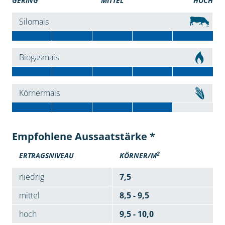
GERING
MITTEL
HOCH
Silomais
Biogasmais
Körnermais
Empfohlene Aussaatstärke *
2
ERTRAGSNIVEAU
KÖRNER/M
niedrig
7,5
mittel
8,5 - 9,5
hoch
9,5 - 10,0