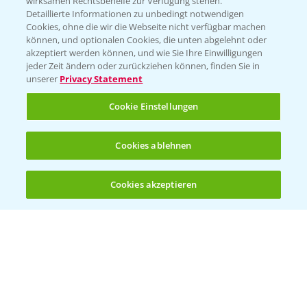
wirksamen Rechtsbehelfe zur Verfügung stehen.
Detaillierte Informationen zu unbedingt notwendigen
Cookies, ohne die wir die Webseite nicht verfügbar machen
Beratung auf WhatsApp
können, und optionalen Cookies, die unten abgelehnt oder
T.
+49 (0)174 346 564 1
akzeptiert werden können, und wie Sie Ihre Einwilligungen
jeder Zeit ändern oder zurückziehen können, finden Sie in
unserer
Privacy Statement
KONTAKT
Cookie Einstellungen
Hilfe in Notfällen
Cookies ablehnen
T.
+49 (0)214/30-20220
Cookies akzeptieren
Öffnen
Bis zu 4 Produkte vergleichen:
(noch 4)
Folgen Sie uns