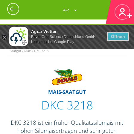
A-Z
Agrar Wetter
Öffnen
Bayer CropScience Deutschland GmbH
Kostenlos bei Google Play
Saatgut / Mais / DKC 3218
MAIS-SAATGUT
DKC 3218
DKC 3218 ist ein früher Qualitätssilomais mit
hohen Silomaiserträgen und sehr guten