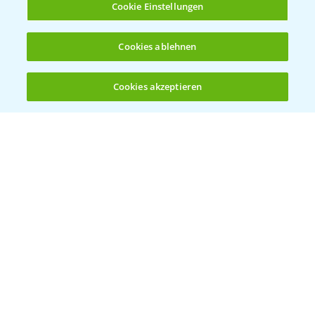
Cookie Einstellungen
Ergebnisse der Häckselversuche in der
5:16
Cookies ablehnen
Praxis
28.10.2024
Cookies akzeptieren
Öffnen
Bis zu 4 Produkte vergleichen:
(noch 4)
Feldrundgang AIch - Sortenvorstellung im
11:24
Mais
30.09.2024