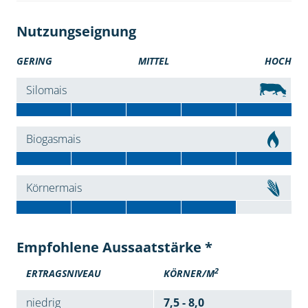
Nutzungseignung
GERING
MITTEL
HOCH
Silomais
Biogasmais
Körnermais
Empfohlene Aussaatstärke *
2
ERTRAGSNIVEAU
KÖRNER/M
niedrig
7,5 - 8,0