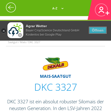
A-Z
Agrar Wetter
Öffnen
Bayer CropScience Deutschland GmbH
Kostenlos bei Google Play
Saatgut / Mais / DKC 3327
MAIS-SAATGUT
DKC 3327
DKC 3327 ist ein absolut robuster Silomais der
neusten Generation. In den LSV-Jahren 2022