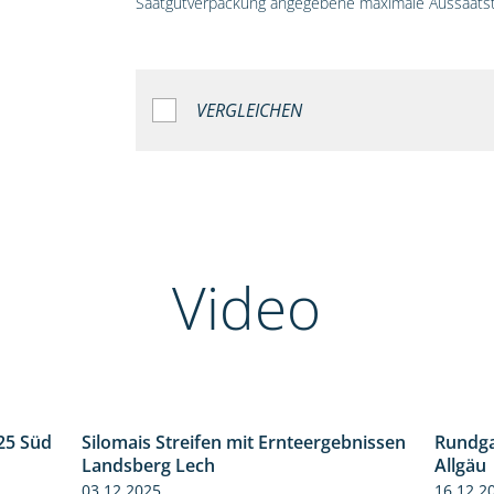
Saatgutverpackung angegebene maximale Aussaatst
VERGLEICHEN
Video
25 Süd
Silomais Streifen mit Ernteergebnissen
Rundga
5:36
11:01
Landsberg Lech
Allgäu
03.12.2025
16.12.2