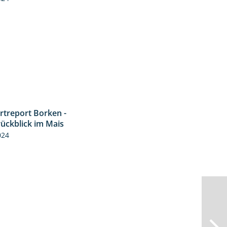
rtreport Borken -
4:26
rückblick im Mais
024