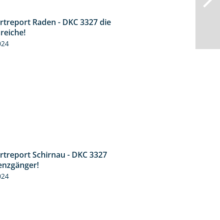
rtreport Raden - DKC 3327 die
2:50
reiche!
024
rtreport Schirnau - DKC 3327
4:19
enzgänger!
024