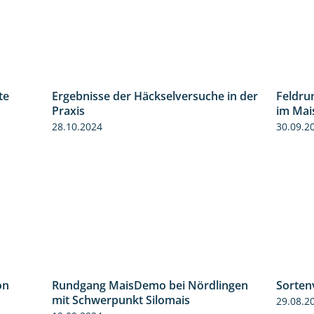
te
Ergebnisse der Häckselversuche in der
Feldru
4:29
5:16
Praxis
im Mai
28.10.2024
30.09.2
on
Rundgang MaisDemo bei Nördlingen
Sorten
5:54
10:51
mit Schwerpunkt Silomais
29.08.2