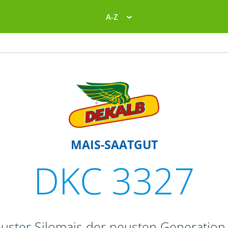
A-Z
MAIS-SAATGUT
DKC 3327
buster Silomais der neusten Generation