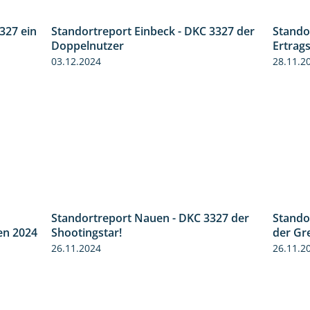
327 ein
Standortreport Einbeck - DKC 3327 der
Stando
1:14
1:29
Doppelnutzer
Ertrags
03.12.2024
28.11.2
Standortreport Nauen - DKC 3327 der
Stando
8:38
2:35
en 2024
Shootingstar!
der Gr
26.11.2024
26.11.2