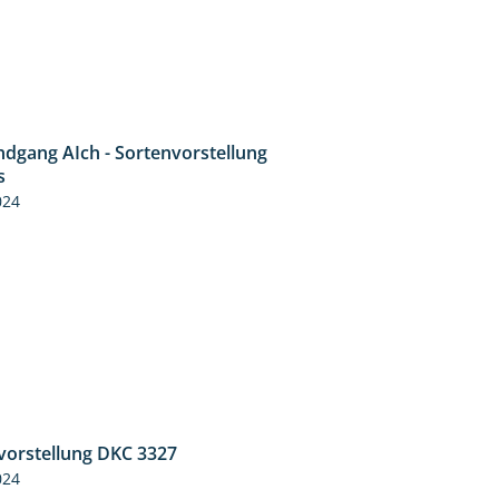
ndgang AIch - Sortenvorstellung
11:24
s
024
vorstellung DKC 3327
1:34
024