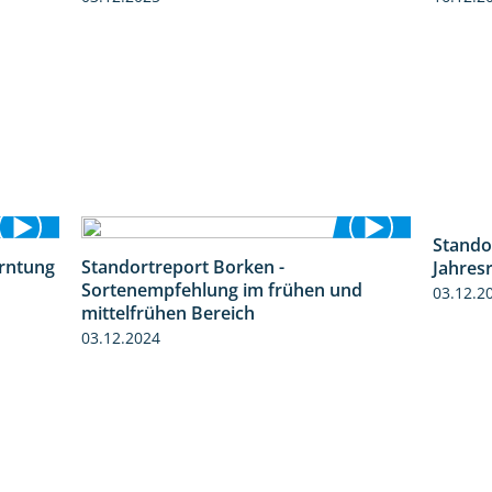
erntung
Standortreport Borken -
Stando
12:28
7:53
Sortenempfehlung im frühen und
Jahres
mittelfrühen Bereich
03.12.2
03.12.2024