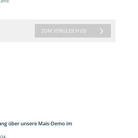
ärke.
ZUM VERGLEICH
(0)
ng über unsere Mais-Demo im
9:08
024