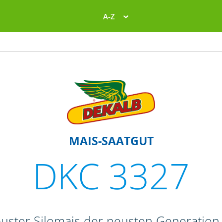
A-Z
MAIS-SAATGUT
DKC 3327
buster Silomais der neusten Generation