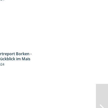
rtreport Borken -
4:26
rückblick im Mais
024