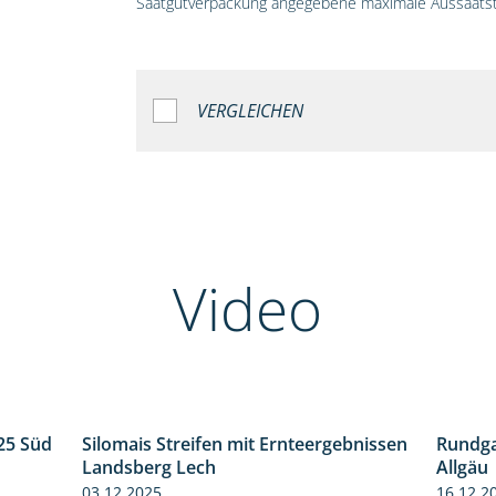
Saatgutverpackung angegebene maximale Aussaatst
VERGLEICHEN
Video
25 Süd
Silomais Streifen mit Ernteergebnissen
Rundga
5:36
11:01
Landsberg Lech
Allgäu
03.12.2025
16.12.2