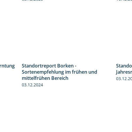
erntung
Standortreport Borken -
Stando
12:28
7:53
Sortenempfehlung im frühen und
Jahres
mittelfrühen Bereich
03.12.2
03.12.2024