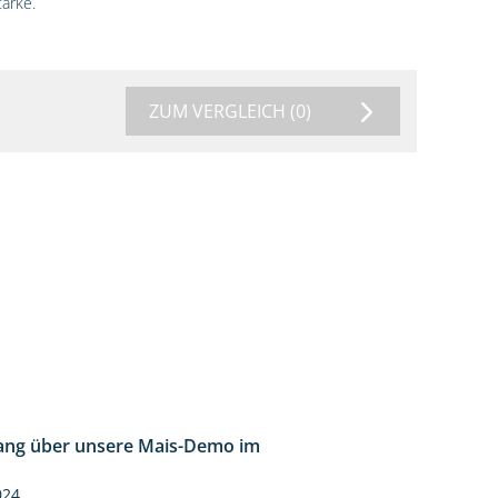
ärke.
ZUM VERGLEICH
(0)
ng über unsere Mais-Demo im
9:08
024