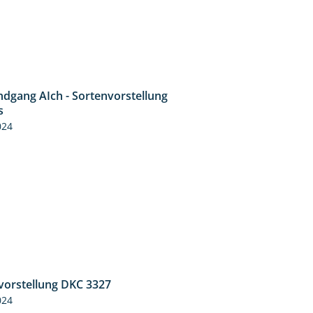
ndgang AIch - Sortenvorstellung
11:24
s
024
vorstellung DKC 3327
1:34
024