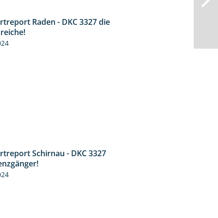
rtreport Raden - DKC 3327 die
2:50
reiche!
024
rtreport Schirnau - DKC 3327
4:19
enzgänger!
024