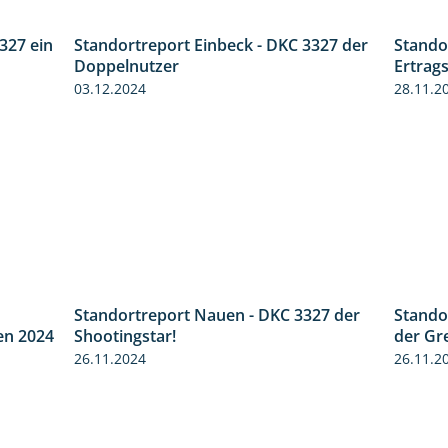
327 ein
Standortreport Einbeck - DKC 3327 der
Stando
1:14
1:29
Doppelnutzer
Ertrags
03.12.2024
28.11.2
Standortreport Nauen - DKC 3327 der
Stando
8:38
2:35
en 2024
Shootingstar!
der Gr
26.11.2024
26.11.2