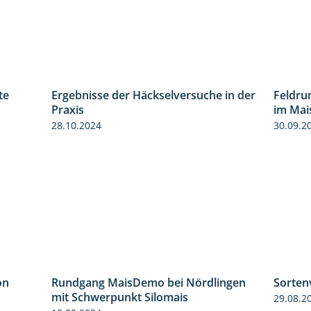
te
Ergebnisse der Häckselversuche in der
Feldru
4:29
5:16
Praxis
im Mai
28.10.2024
30.09.2
on
Rundgang MaisDemo bei Nördlingen
Sorten
5:54
10:51
mit Schwerpunkt Silomais
29.08.2