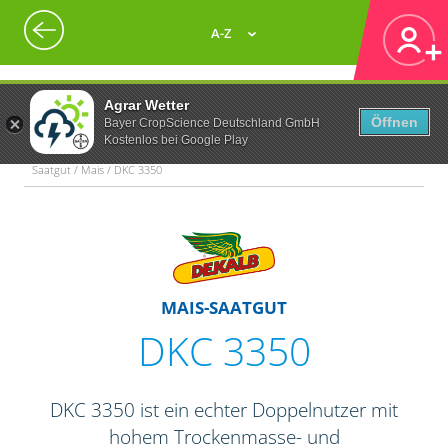
A-Z
Agrar Wetter
Öffnen
Bayer CropScience Deutschland GmbH
Kostenlos bei Google Play
Saatgut / Mais / DKC 3350
MAIS-SAATGUT
DKC 3350
DKC 3350 ist ein echter Doppelnutzer mit
hohem Trockenmasse- und