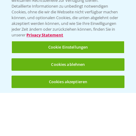
wirksamen Rechtsbehelfe zur Verfügung stehen.
Detaillierte Informationen zu unbedingt notwendigen
Cookies, ohne die wir die Webseite nicht verfügbar machen
Beratung auf WhatsApp
können, und optionalen Cookies, die unten abgelehnt oder
T.
+49 (0)174 346 564 1
akzeptiert werden können, und wie Sie Ihre Einwilligungen
jeder Zeit ändern oder zurückziehen können, finden Sie in
unserer
Privacy Statement
KONTAKT
Cookie Einstellungen
Hilfe in Notfällen
Cookies ablehnen
T.
+49 (0)214/30-20220
Cookies akzeptieren
Öffnen
Bis zu 4 Produkte vergleichen:
(noch 4)
Folgen Sie uns