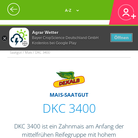
A-Z
Agrar Wetter
Öffnen
Bayer CropScience Deutschland GmbH
Kostenlos bei Google Play
Saatgut / Mais / DKC 3400
MAIS-SAATGUT
DKC 3400
DKC 3400 ist ein Zahnmais am Anfang der
mittelfrühen Reifegruppe mit hohem