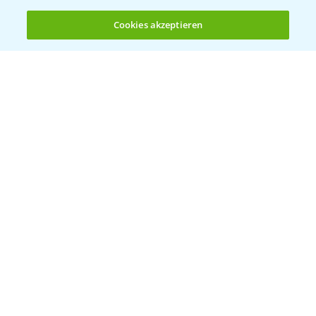
Cookies akzeptieren
Öffnen
Bis zu 4 Produkte vergleichen:
(noch 4)
Vegetables by Bayer
Gemüsesaatgut von
Vegetables Bayer
WEBSITE BESUCHEN