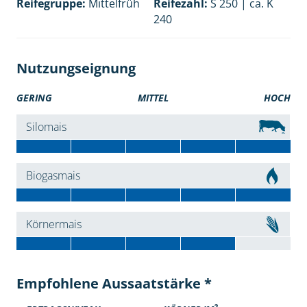
Reifegruppe:
Mittelfrüh
Reifezahl:
S 250 | ca. K
240
Nutzungseignung
GERING
MITTEL
HOCH
Silomais
Biogasmais
Körnermais
Empfohlene Aussaatstärke *
2