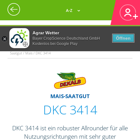
A-Z
Agrar Wetter
Öffnen
Bayer CropScience Deutschland GmbH
Kostenlos bei Google Play
Saatgut / Mais / DKC 3414
MAIS-SAATGUT
DKC 3414
DKC 3414 ist ein robuster Allrounder für alle
Nutzungsrichtungen mit sehr guter