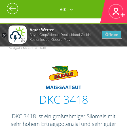
A-Z
Agrar Wetter
Öffnen
Bayer CropScience Deutschland GmbH
Kostenlos bei Google Play
Saatgut / Mais / DKC 3418
MAIS-SAATGUT
DKC 3418
DKC 3418 ist ein großrahmiger Silomais mit
sehr hohem Ertragspotenzial und sehr guter