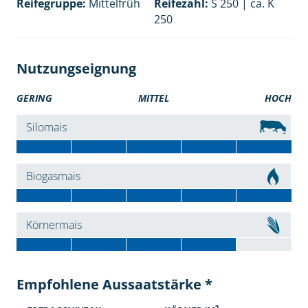
Reifegruppe:
Mittelfrüh
Reifezahl:
S 250 | ca. K
250
Nutzungseignung
GERING
MITTEL
HOCH
Silomais
Biogasmais
Körnermais
Empfohlene Aussaatstärke *
2