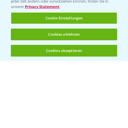
jeder Zeit ändern oder zurückziehen können, finden Sie in
unserer
Privacy Statement
Cookie Einstellungen
Rundgang Mais-DEMO Asbach-
8:38
Cookies ablehnen
Bäumenheim mit LSV Ergebnissen 2024
25.11.2024
Cookies akzeptieren
Öffnen
Bis zu 4 Produkte vergleichen:
(noch 4)
Standortreport Nauen - DKC 3418 eine klare
1:59
Empfehlung!
26.11.2024