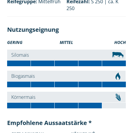
Reifegruppe:
Mittelfrüh
Reifezahl:
S 250 | ca. K
250
Nutzungseignung
GERING
MITTEL
HOCH
Silomais
Biogasmais
Körnermais
Empfohlene Aussaatstärke *
2