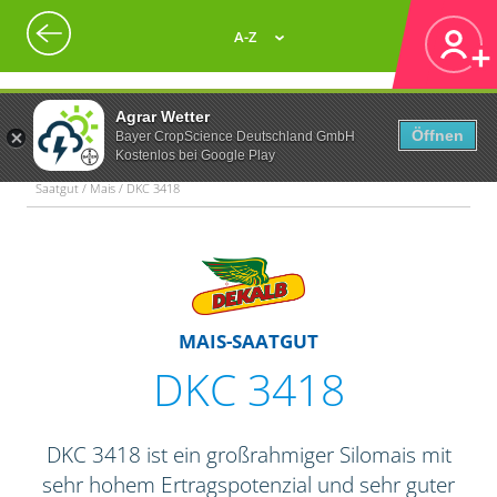
A-Z
Agrar Wetter
Öffnen
Bayer CropScience Deutschland GmbH
Kostenlos bei Google Play
Saatgut / Mais / DKC 3418
MAIS-SAATGUT
DKC 3418
DKC 3418 ist ein großrahmiger Silomais mit
sehr hohem Ertragspotenzial und sehr guter