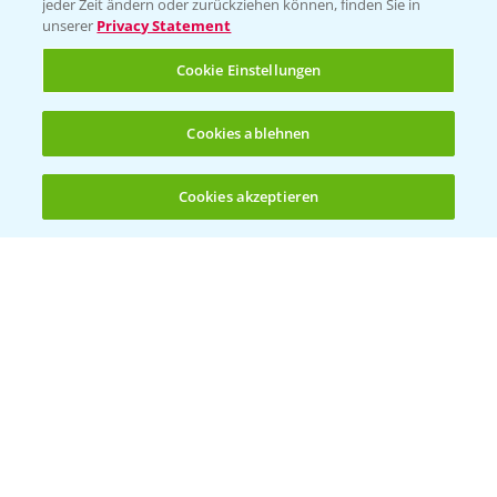
jeder Zeit ändern oder zurückziehen können, finden Sie in
unserer
Privacy Statement
Cookie Einstellungen
Rundgang Mais-DEMO Asbach-
8:38
Bäumenheim mit LSV Ergebnissen 2024
Cookies ablehnen
25.11.2024
Cookies akzeptieren
Öffnen
Bis zu 4 Produkte vergleichen:
(noch 4)
Standortreport Nauen - DKC 3418 eine klare
1:59
Empfehlung!
26.11.2024