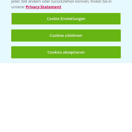
jeder Zeit ändern oder zurückziehen können, finden Sie in
unserer
Privacy Statement
Cookie Einstellungen
Rundgang Mais-DEMO Asbach-
8:38
Cookies ablehnen
Bäumenheim mit LSV Ergebnissen 2024
25.11.2024
Cookies akzeptieren
Öffnen
Bis zu 4 Produkte vergleichen:
(noch 4)
Standortreport Nauen - DKC 3418 eine klare
1:59
Empfehlung!
26.11.2024