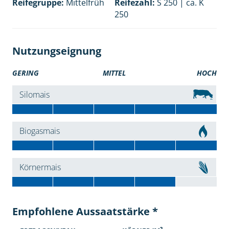
Reifegruppe:
Mittelfrüh
Reifezahl:
S 250 | ca. K
250
Nutzungseignung
GERING
MITTEL
HOCH
Silomais
Biogasmais
Körnermais
Empfohlene Aussaatstärke *
2