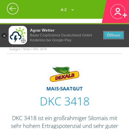
A-Z
Agrar Wetter
Öffnen
Bayer CropScience Deutschland GmbH
Kostenlos bei Google Play
Saatgut / Mais / DKC 3418
MAIS-SAATGUT
DKC 3418
DKC 3418 ist ein großrahmiger Silomais mit
sehr hohem Ertragspotenzial und sehr guter