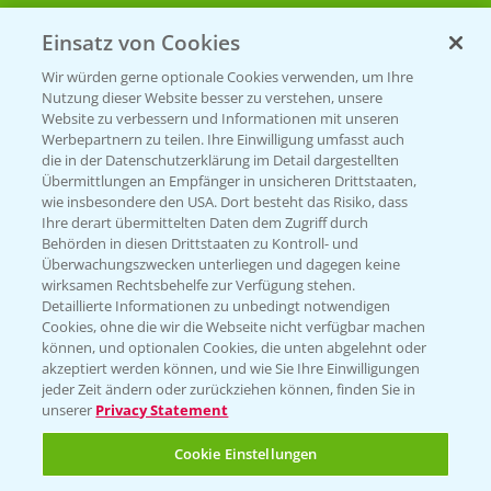
Einsatz von Cookies
Beratung auf WhatsApp
T.
+49 (0)174 346 564 1
Wir würden gerne optionale Cookies verwenden, um Ihre
Nutzung dieser Website besser zu verstehen, unsere
Website zu verbessern und Informationen mit unseren
KONTAKT
Werbepartnern zu teilen. Ihre Einwilligung umfasst auch
die in der Datenschutzerklärung im Detail dargestellten
Übermittlungen an Empfänger in unsicheren Drittstaaten,
Hilfe in Notfällen
wie insbesondere den USA. Dort besteht das Risiko, dass
Ihre derart übermittelten Daten dem Zugriff durch
T.
+49 (0)214/30-20220
Behörden in diesen Drittstaaten zu Kontroll- und
Überwachungszwecken unterliegen und dagegen keine
wirksamen Rechtsbehelfe zur Verfügung stehen.
Detaillierte Informationen zu unbedingt notwendigen
Cookies, ohne die wir die Webseite nicht verfügbar machen
können, und optionalen Cookies, die unten abgelehnt oder
akzeptiert werden können, und wie Sie Ihre Einwilligungen
jeder Zeit ändern oder zurückziehen können, finden Sie in
Folgen Sie uns
unserer
Privacy Statement
Cookie Einstellungen