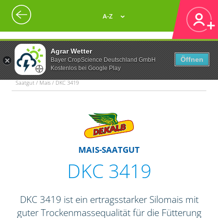
A-Z
Agrar Wetter
Öffnen
Bayer CropScience Deutschland GmbH
Kostenlos bei Google Play
Saatgut / Mais / DKC 3419
MAIS-SAATGUT
DKC 3419
DKC 3419 ist ein ertragsstarker Silomais mit
guter Trockenmassequalität für die Fütterung