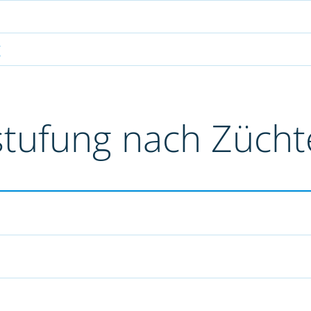
g
stufung nach Züch