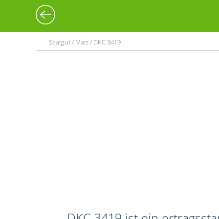
Saatgut / Mais / DKC 3419
DKC 3419 ist ein ertragssta