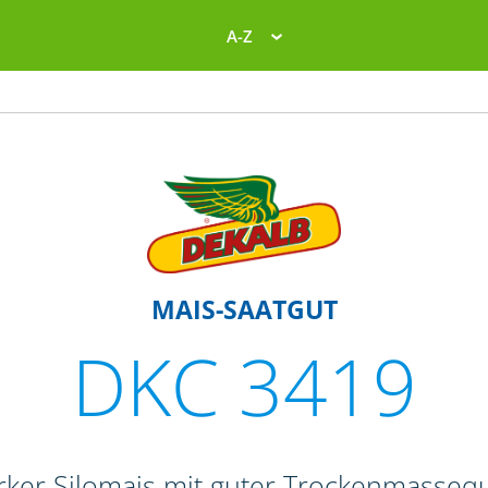
A-Z
MAIS-SAATGUT
DKC 3419
rker Silomais mit guter Trockenmassequ