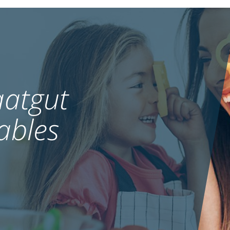
atgut
ables