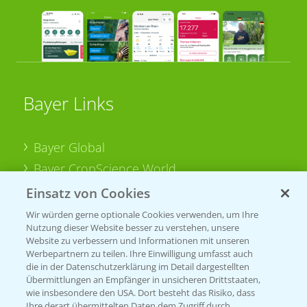
Bayer Links
Bayer Global
Bayer CropScience World
Bayer Karriere
Einsatz von Cookies
Bayer CropScience Austria
Wir würden gerne optionale Cookies verwenden, um Ihre
Nutzung dieser Website besser zu verstehen, unsere
Bayer CropScience Schweiz
Website zu verbessern und Informationen mit unseren
Presse
Werbepartnern zu teilen. Ihre Einwilligung umfasst auch
die in der Datenschutzerklärung im Detail dargestellten
Vegetables Deutschland
Übermittlungen an Empfänger in unsicheren Drittstaaten,
wie insbesondere den USA. Dort besteht das Risiko, dass
Ihre derart übermittelten Daten dem Zugriff durch