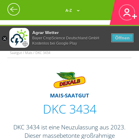
A-Z
Agrar Wetter
Öffnen
Bayer CropScience Deutschland GmbH
Kostenlos bei Google Play
Saatgut / Mais / DKC 3434
MAIS-SAATGUT
DKC 3434
DKC 3434 ist eine Neuzulassung aus 2023.
Dieser massebetonte großrahmige