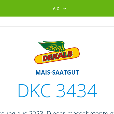
A-Z
MAIS-SAATGUT
DKC 3434
ssung aus 2023. Dieser massebetonte 