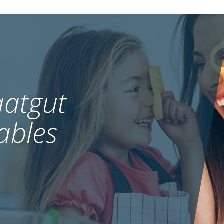
atgut
ables