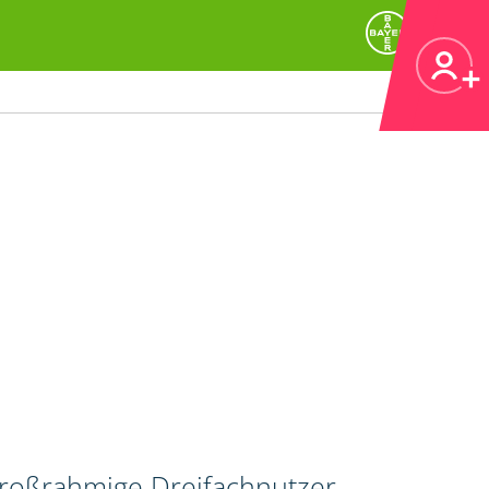
großrahmige Dreifachnutzer