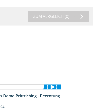
ZUM VERGLEICH
(0)
is Demo Prittriching - Beerntung
12:28
024