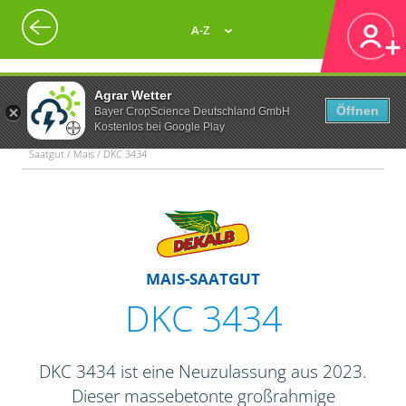
A-Z
Agrar Wetter
Öffnen
Bayer CropScience Deutschland GmbH
Kostenlos bei Google Play
Saatgut / Mais / DKC 3434
MAIS-SAATGUT
DKC 3434
DKC 3434 ist eine Neuzulassung aus 2023.
Dieser massebetonte großrahmige