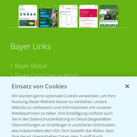
Bayer Links
Bayer Global
Bayer CropScience World
Bayer Karriere
Einsatz von Cookies
Bayer CropScience Austria
Wir würden gerne optionale Cookies verwenden, um Ihre
Nutzung dieser Website besser zu verstehen, unsere
Bayer CropScience Schweiz
Website zu verbessern und Informationen mit unseren
Presse
Werbepartnern zu teilen. Ihre Einwilligung umfasst auch
die in der Datenschutzerklärung im Detail dargestellten
Vegetables Deutschland
Übermittlungen an Empfänger in unsicheren Drittstaaten,
wie insbesondere den USA. Dort besteht das Risiko, dass
Ihre derart übermittelten Daten dem Zugriff durch