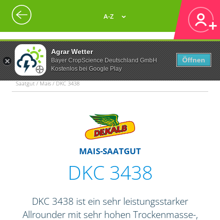
A-Z
Agrar Wetter
Öffnen
Bayer CropScience Deutschland GmbH
Kostenlos bei Google Play
Saatgut / Mais / DKC 3438
MAIS-SAATGUT
DKC 3438
DKC 3438 ist ein sehr leistungsstarker
Allrounder mit sehr hohen Trockenmasse-,