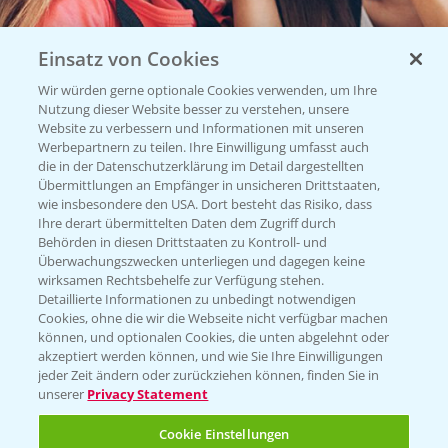
Einsatz von Cookies
Wir würden gerne optionale Cookies verwenden, um Ihre
Nutzung dieser Website besser zu verstehen, unsere
Website zu verbessern und Informationen mit unseren
Vegetables by Bayer
Werbepartnern zu teilen. Ihre Einwilligung umfasst auch
die in der Datenschutzerklärung im Detail dargestellten
Gemüsesaatgut von
Übermittlungen an Empfänger in unsicheren Drittstaaten,
wie insbesondere den USA. Dort besteht das Risiko, dass
Vegetables Bayer
Ihre derart übermittelten Daten dem Zugriff durch
Behörden in diesen Drittstaaten zu Kontroll- und
Überwachungszwecken unterliegen und dagegen keine
wirksamen Rechtsbehelfe zur Verfügung stehen.
WEBSITE BESUCHEN
Detaillierte Informationen zu unbedingt notwendigen
Cookies, ohne die wir die Webseite nicht verfügbar machen
können, und optionalen Cookies, die unten abgelehnt oder
akzeptiert werden können, und wie Sie Ihre Einwilligungen
jeder Zeit ändern oder zurückziehen können, finden Sie in
unserer
Privacy Statement
Cookie Einstellungen