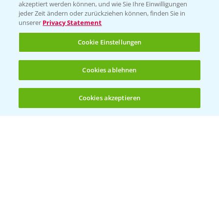
akzeptiert werden können, und wie Sie Ihre Einwilligungen
Ackerbau
jeder Zeit ändern oder zurückziehen können, finden Sie in
unserer
Privacy Statement
Saatgut
Sonderkulturen
Cookie Einstellungen
Verantwortung & Sorgfalt
Cookies ablehnen
PAMIRA - Packmittelrücknahme
Cookies akzeptieren
Öffnen
Bis zu 4 Produkte vergleichen:
(noch 4)
Sammelstellen und Termine
PRE - Chemikalien sicher entsorgen
Sammelstellen und Termine
Kontakt & Notfall
Beratung auf WhatsApp