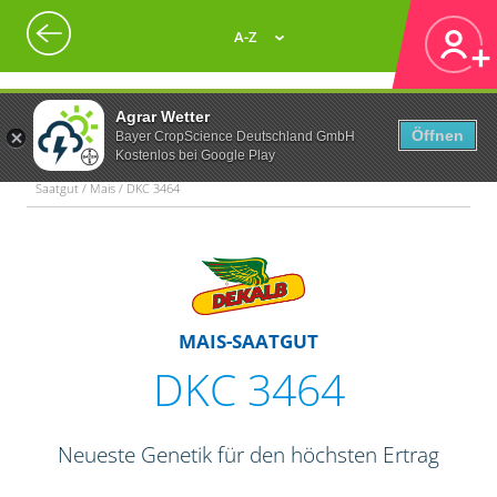
A-Z
Agrar Wetter
Öffnen
Bayer CropScience Deutschland GmbH
Kostenlos bei Google Play
Saatgut / Mais / DKC 3464
MAIS-SAATGUT
DKC 3464
Neueste Genetik für den höchsten Ertrag