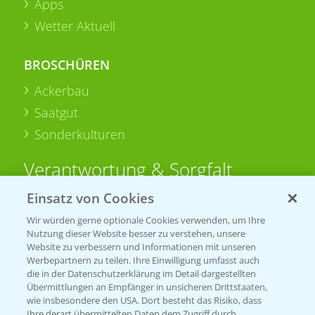
Apps
Wetter Aktuell
BROSCHÜREN
Ackerbau
Saatgut
Sonderkulturen
Verantwortung & Sorgfalt
Einsatz von Cookies
PAMIRA - Packmittelrücknahme
Wir würden gerne optionale Cookies verwenden, um Ihre
Sammelstellen und Termine
Nutzung dieser Website besser zu verstehen, unsere
Website zu verbessern und Informationen mit unseren
Werbepartnern zu teilen. Ihre Einwilligung umfasst auch
PRE - Chemikalien sicher entsorgen
die in der Datenschutzerklärung im Detail dargestellten
Übermittlungen an Empfänger in unsicheren Drittstaaten,
Sammelstellen und Termine
wie insbesondere den USA. Dort besteht das Risiko, dass
Ihre derart übermittelten Daten dem Zugriff durch