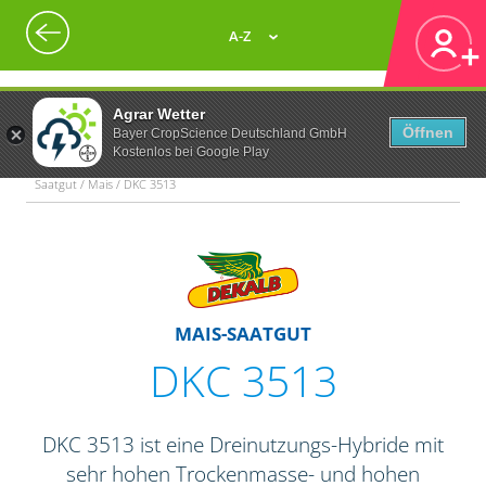
A-Z
Agrar Wetter
Öffnen
Bayer CropScience Deutschland GmbH
Kostenlos bei Google Play
Saatgut / Mais / DKC 3513
MAIS-SAATGUT
DKC 3513
DKC 3513 ist eine Dreinutzungs-Hybride mit
sehr hohen Trockenmasse- und hohen