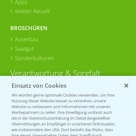
Apps
Wetter Aktuell
BROSCHÜREN
Ackerbau
Saatgut
Sonderkulturen
Verantwortung & Sorgfalt
Einsatz von Cookies
PAMIRA - Packmittelrücknahme
Wir würden gerne optionale Cookies verwenden, um Ihre
Sammelstellen und Termine
Nutzung dieser Website besser zu verstehen, unsere
Website zu verbessern und Informationen mit unseren
Werbepartnern zu teilen. Ihre Einwilligung umfasst auch
PRE - Chemikalien sicher entsorgen
die in der Datenschutzerklärung im Detail dargestellten
Übermittlungen an Empfänger in unsicheren Drittstaaten,
Sammelstellen und Termine
wie insbesondere den USA. Dort besteht das Risiko, dass
Ihre derart übermittelten Daten dem Zugriff durch