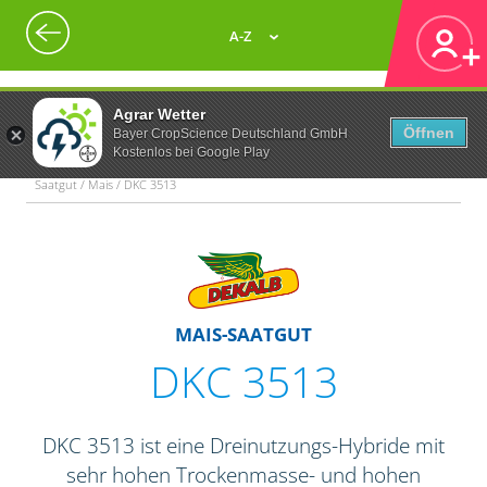
A-Z
Agrar Wetter
Öffnen
Bayer CropScience Deutschland GmbH
Kostenlos bei Google Play
Saatgut / Mais / DKC 3513
MAIS-SAATGUT
DKC 3513
DKC 3513 ist eine Dreinutzungs-Hybride mit
sehr hohen Trockenmasse- und hohen