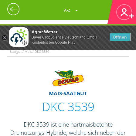
A-Z
Agrar Wetter
Öffnen
Bayer CropScience Deutschland GmbH
Kostenlos bei Google Play
Saatgut / Mais / DKC 3539
MAIS-SAATGUT
DKC 3539
DKC 3539 ist eine hartmaisbetonte
Dreinutzungs-Hybride, welche sich neben der