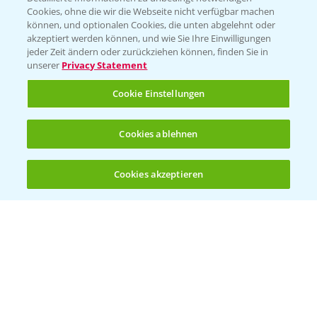
Cookies, ohne die wir die Webseite nicht verfügbar machen
können, und optionalen Cookies, die unten abgelehnt oder
PAMIRA - Packmittelrücknahme
akzeptiert werden können, und wie Sie Ihre Einwilligungen
jeder Zeit ändern oder zurückziehen können, finden Sie in
Sammelstellen und Termine
unserer
Privacy Statement
PRE - Chemikalien sicher entsorgen
Cookie Einstellungen
Sammelstellen und Termine
Cookies ablehnen
Kontakt & Notfall
Cookies akzeptieren
Öffnen
Bis zu 4 Produkte vergleichen:
(noch 4)
Beratung auf WhatsApp
T.
+49 (0)174 346 564 1
KONTAKT
Hilfe in Notfällen