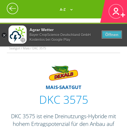
A-Z
Agrar Wetter
Öffnen
Bayer CropScience Deutschland GmbH
Kostenlos bei Google Play
Saatgut / Mais / DKC 3575
MAIS-SAATGUT
DKC 3575
DKC 3575 ist eine Dreinutzungs-Hybride mit
hohem Ertragspotenzial für den Anbau auf