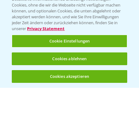
Cookies, ohne die wir die Webseite nicht verfügbar machen
können, und optionalen Cookies, die unten abgelehnt oder
PAMIRA - Packmittelrücknahme
akzeptiert werden können, und wie Sie Ihre Einwilligungen
jeder Zeit ändern oder zurückziehen können, finden Sie in
Sammelstellen und Termine
unserer
Privacy Statement
PRE - Chemikalien sicher entsorgen
Cookie Einstellungen
Sammelstellen und Termine
Cookies ablehnen
Kontakt & Notfall
Cookies akzeptieren
Öffnen
Bis zu 4 Produkte vergleichen:
(noch 4)
Beratung auf WhatsApp
T.
+49 (0)174 346 564 1
KONTAKT
Hilfe in Notfällen