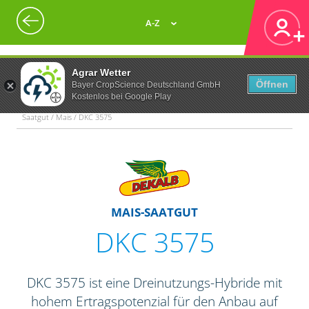
A-Z
Agrar Wetter
Öffnen
Bayer CropScience Deutschland GmbH
Kostenlos bei Google Play
Saatgut / Mais / DKC 3575
MAIS-SAATGUT
DKC 3575
DKC 3575 ist eine Dreinutzungs-Hybride mit
hohem Ertragspotenzial für den Anbau auf