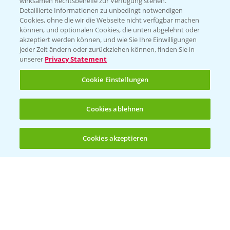
wirksamen Rechtsbehelfe zur Verfügung stehen.
Detaillierte Informationen zu unbedingt notwendigen
Cookies, ohne die wir die Webseite nicht verfügbar machen
Beratung auf WhatsApp
können, und optionalen Cookies, die unten abgelehnt oder
T.
+49 (0)174 346 564 1
akzeptiert werden können, und wie Sie Ihre Einwilligungen
jeder Zeit ändern oder zurückziehen können, finden Sie in
unserer
Privacy Statement
KONTAKT
Cookie Einstellungen
Hilfe in Notfällen
Cookies ablehnen
T.
+49 (0)214/30-20220
Cookies akzeptieren
Öffnen
Bis zu 4 Produkte vergleichen:
(noch 4)
Folgen Sie uns