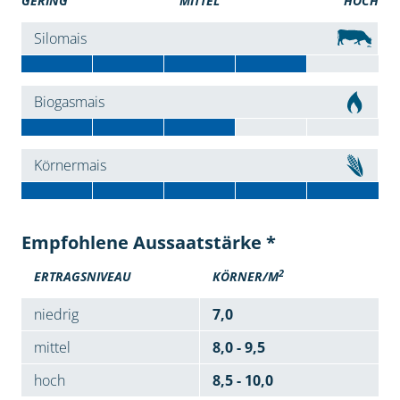
GERING
MITTEL
HOCH
Silomais
Biogasmais
Körnermais
Empfohlene Aussaatstärke *
2
ERTRAGSNIVEAU
KÖRNER/M
niedrig
7,0
mittel
8,0 - 9,5
hoch
8,5 - 10,0