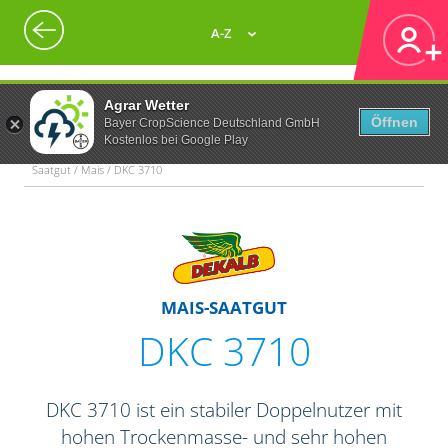
A-Z
Agrar Wetter
Öffnen
Bayer CropScience Deutschland GmbH
Kostenlos bei Google Play
Saatgut / Mais / DKC 3710
MAIS-SAATGUT
DKC 3710
DKC 3710 ist ein stabiler Doppelnutzer mit
hohen Trockenmasse- und sehr hohen