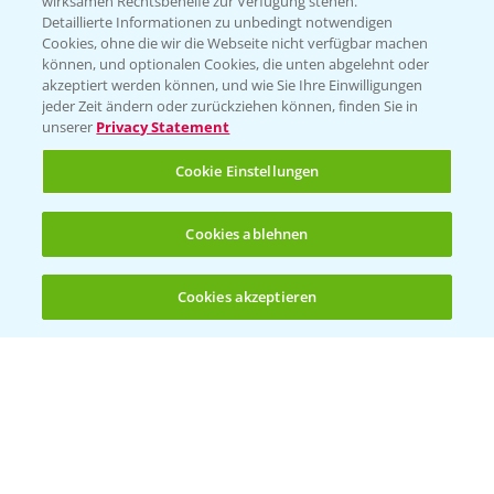
wirksamen Rechtsbehelfe zur Verfügung stehen.
Detaillierte Informationen zu unbedingt notwendigen
Cookies, ohne die wir die Webseite nicht verfügbar machen
Beratung auf WhatsApp
können, und optionalen Cookies, die unten abgelehnt oder
T.
+49 (0)174 346 564 1
akzeptiert werden können, und wie Sie Ihre Einwilligungen
jeder Zeit ändern oder zurückziehen können, finden Sie in
unserer
Privacy Statement
KONTAKT
Cookie Einstellungen
Hilfe in Notfällen
Cookies ablehnen
T.
+49 (0)214/30-20220
Cookies akzeptieren
Öffnen
Bis zu 4 Produkte vergleichen:
(noch 4)
Folgen Sie uns