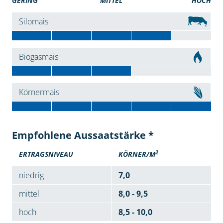
GERING
MITTEL
HOCH
Silomais
Biogasmais
Körnermais
Empfohlene Aussaatstärke *
2
ERTRAGSNIVEAU
KÖRNER/M
niedrig
7,0
mittel
8,0 - 9,5
hoch
8,5 - 10,0