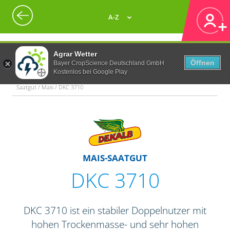
A-Z
Agrar Wetter
Öffnen
Bayer CropScience Deutschland GmbH
Kostenlos bei Google Play
Saatgut / Mais / DKC 3710
MAIS-SAATGUT
DKC 3710
DKC 3710 ist ein stabiler Doppelnutzer mit
hohen Trockenmasse- und sehr hohen