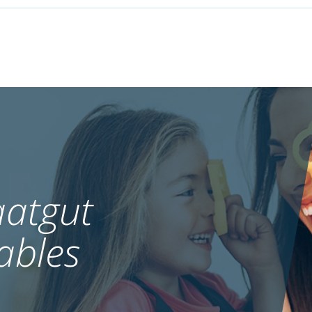
atgut
ables