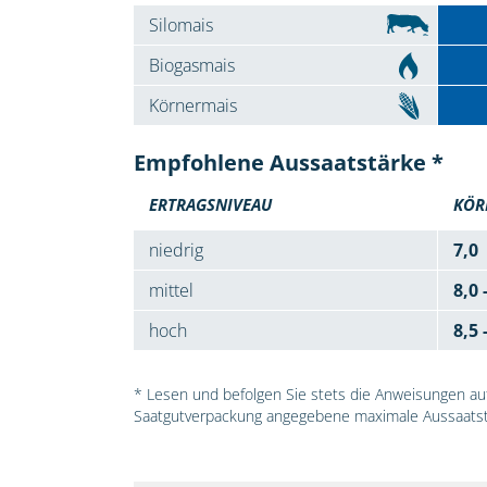
Silomais
Biogasmais
Körnermais
Empfohlene Aussaatstärke *
ERTRAGSNIVEAU
KÖR
niedrig
7,0
mittel
8,0 
hoch
8,5 
* Lesen und befolgen Sie stets die Anweisungen auf 
Saatgutverpackung angegebene maximale Aussaatst