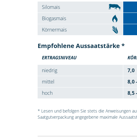
Silomais
Biogasmais
Körnermais
Empfohlene Aussaatstärke *
ERTRAGSNIVEAU
KÖR
niedrig
7,0
mittel
8,0 
hoch
8,5 
* Lesen und befolgen Sie stets die Anweisungen auf 
Saatgutverpackung angegebene maximale Aussaatst