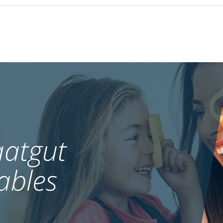
atgut
ables