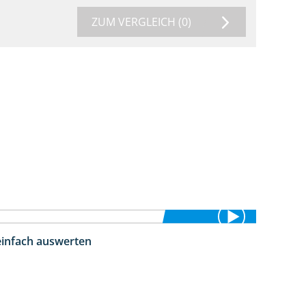
ZUM VERGLEICH
(0)
einfach auswerten
5:18